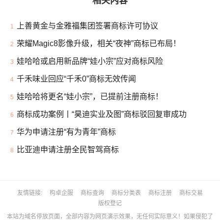
相关内容
上善黄金与金雅福集团签署商标许可协议
1
荣耀Magic8影像升级，相关“夜神”商标已布局！
2
娃哈哈或启用新品牌“娃小宗”应对商标风险
3
千禾味业回应“千禾0”商标无效传闻
4
娃哈哈将更名“娃小宗”，已提前注册商标！
5
商标成功案例丨“昊迪实业及图”商标驳回复审成功
6
华为申请注册“有为青年”商标
7
比亚迪申请注册全民智驾商标
8
友情链接
构卓企服
商标查询
商标分类表
商标注册
商标交易
版权登记
本站为域名停放页面，全部内容为网页演示效果，无任何实际意义！如果侵犯了