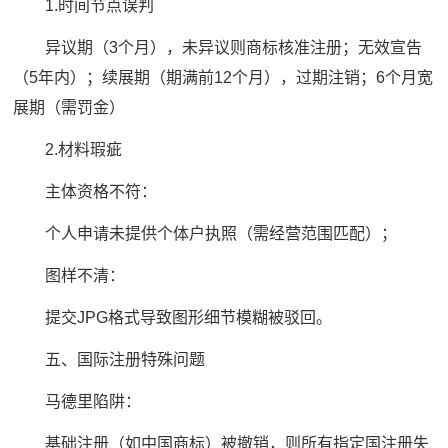
1.时间节点误判
异议期（3个月），未异议则商标核准注册；无效宣告
（5年内）；续展期（期满前12个月），过期注销；6个月宽
展期（需罚金）
2.材料瑕疵
主体资格不符：
个人申请未提供个体户执照（需经营范围匹配）；
图样不清：
提交JPG格式导致图形细节模糊被驳回。
五、国际注册特殊问题
马德里陷阱：
基础注册（如中国商标）被撤销，则所有指定国注册失